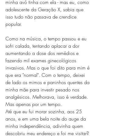
minha avó tinha com ela - mas eu, como 
adolescente da Geração X, sabia que 
isso tudo não passava de crendice 
popular. 
Como na música, o tempo passou e eu 
sofri calada, tentando aplacar a dor 
aumentando a dose dos remédios e 
fazendo mil exames ginecológicos 
invasivos. Mas o que foi dito para mim é 
que era "normal". Com o tempo, deixei 
de lado os mimos e paninhos quentes da 
minha mãe para investir pesado nos 
analgésicos. Melhorava, isso é verdade. 
Mas apenas por um tempo.
Até que eu fui morar sozinha, aos 25 
anos, e em uma bela noite do auge da 
minha independência, adivinha quem 
descobriu meu endereço e foi me visitar? 