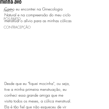
minha avó
GESTAÇÃO
Como eu encontrei na Ginecologia 
PARTO
Natural e na compreensão do meu ciclo 
PÓS-PARTO
menstrual o alívio para as minhas cólicas 
CONTRACEPÇÃO
Desde que eu "fiquei mocinha", ou seja, 
tive a minha primeira menstruação, eu 
conheci essa grande amiga que me 
visita todos os meses, a cólica menstrual. 
Ela é tão fiel que não esqueceu de vir 