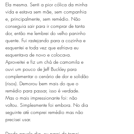
Ela mesma. Senti a pior cólica da minha 
vida e estava sem mãe, sem companhia 
e, principalmente, sem remédio. Não 
conseguia sair para ir comprar de tanta 
dor, então me lembrei do velho paninho 
quente. Fui rastejando para a cozinha e 
esquentei e toda vez que esfriava eu 
esquentava de novo e colocava. 
Aproveitei e fiz um chá de camomila e 
ouvi um pouco de Jeff Buckley para 
complementar o cenário de dor e solidão 
(risos). Demorou bem mais do que o 
remédio para passar, isso é verdade. 
Mas o mais impressionante foi: não 
voltou. Simplesmente foi embora. No dia 
seguinte até comprei remédio mas não 
precisei usar.  
Desde aquele dia, eu parei de tomei 