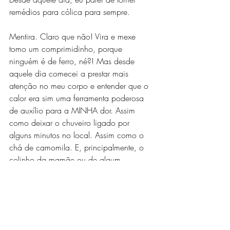
remédios para cólica para sempre. 
Mentira. Claro que não! Vira e mexe 
tomo um comprimidinho, porque 
ninguém é de ferro, né?! Mas desde 
aquele dia comecei a prestar mais 
atenção no meu corpo e entender que o 
calor era sim uma ferramenta poderosa 
de auxílio para a MINHA dor. Assim 
como deixar o chuveiro ligado por 
alguns minutos no local. Assim como o 
chá de camomila. E, principalmente, o 
colinho da mamãe ou de algum 
querido(a). Comecei a criar o meu 
próprio ritual de acolhimento durante a 
cólica, percebi que eu não precisava me 
entupir de remédio para ir trabalhar ou 
para ir para a balada, que não tinha 