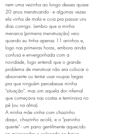
nem uma vezinha ao longo desses quase 
20 anos menstruando - e algumas vezes 
ela vinha de mala e cuia pra passar uns 
dias comigo. Lembro que a minha 
menarca (primeira menstruação) veio 
quando eu tinha apenas 11 aninhos e, 
logo nas primeiras horas, embora ainda 
confusa e envergonhada com a 
novidade, logo entendi que o grande 
problema de menstruar não era colocar o 
absorvente ou tentar usar roupas largas 
pra que ninguém percebesse minha 
"situação", mas sim aquela dor infernal 
que começava nas costas e terminava no 
pé (ou na alma).
A minha mãe vinha com chazinho 
daqui, chazinho acolá, e o "paninho 
quente" - um pano gentilmente aquecido 
no microondas e colocado no baixo 