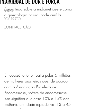
INDIVIDUAL DE DOR E FORÇA
GESTAÇÃO
Saiba tudo sobre a endometriose e como 
PARTO
a ginecologia natural pode curá-la
PÓS-PARTO
CONTRACEPÇÃO
É necessário ter empatia pelas 6 milhões 
de mulheres brasileiras que, de acordo 
com a Associação Brasileira de 
Endometriose, sofrem de endometriose. 
Isso significa que entre 10% a 15% das 
mulheres em idade reprodutiva (13 a 45 