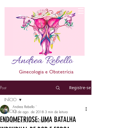
Andrea Rebello
Ginecologia e Obstetrícia
Post
Registre-se
INÍCIO
Andrea Rebello '
INÍCIO
15 de ago. de 2018
3 min de leitura
ENDOMETRIOSE: UMA BATALHA
GINECOLOGIA NATURAL